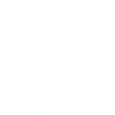
Nachhaltige Ausstattung
Bereits bei der Ausstattung der Ambulanz haben wir
darauf geachtet, möglichst umweltschonend und
ressourcensparend vorzugehen. Der gewählte
Bodenbelag aus Linoleum besteht zum Beispiel aus
Leinöl, Kork und Jute.
Das Mobiliar wurde, soweit möglich, aus dem
Lagerbestand der Uniklinik Köln bezogen.
Zudem haben wir uns bei der medizintechnischen
Ausstattung für generalüberholte Geräte entschieden,
sofern solche zur Verfügung standen. Die Personalküche
ist mit Geschirr aus dem Bestand bestückt.
Energieeinsparung