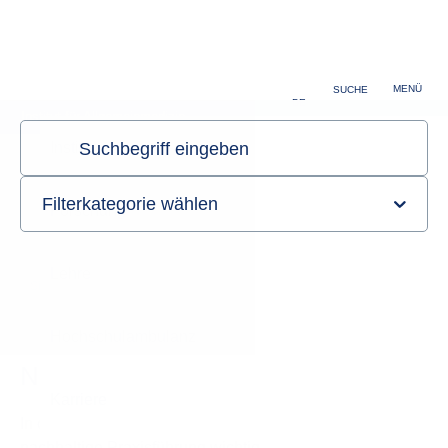
Hochschulambulanz
Karriere
MENÜ
SUCHE
DE
Institut für Allgemeinmedizin
Sie sind hier:
Startseite
Hochschulambulanz
Nachhaltigkeitskonzept
Nachhaltigkeitskonzept
In der Hochschulambulanz ist uns eine umweltbewusste,
nachhaltige Praxisführung wichtig.