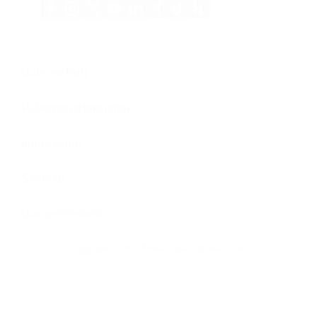
Xing
Kununu
Facebook
Instagram
X
YouTube
LinkedIn
Tiktok
(Twitter)
Datenschutz
Patienteninformation
Impressum
Sitemap
Barrierefreiheit
Copyright © 2026 Universitätsklinikum Köln