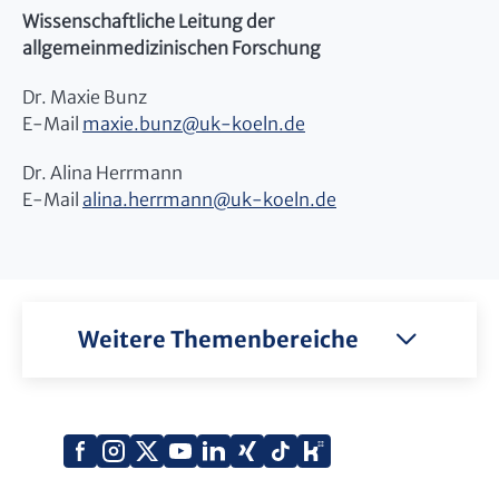
Wissenschaftliche Leitung der
allgemeinmedizinischen Forschung
Dr. Maxie Bunz
E-Mail
maxie.bunz
@
uk-koeln.de
Dr. Alina Herrmann
E-Mail
alina.herrmann
@
uk-koeln.de
Weitere Themenbereiche
Xing
Kununu
Facebook
Instagram
X
YouTube
LinkedIn
Tiktok
(Twitter)