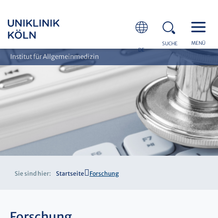
MENÜ
SUCHE
DE
Institut für Allgemeinmedizin
Sie sind hier:
Startseite
Forschung
Forschung