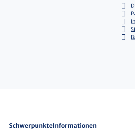
D
P
I
S
B
Schwerpunkte
Informationen