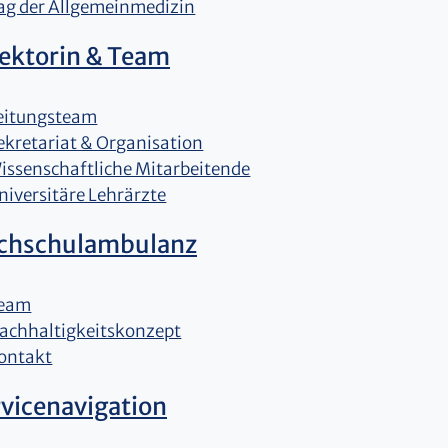
ag der Allgemeinmedizin
rektorin & Team
eitungsteam
ekretariat & Organisation
issenschaftliche Mitarbeitende
niversitäre Lehrärzte
chschulambulanz
eam
achhaltigkeitskonzept
ontakt
vicenavigation