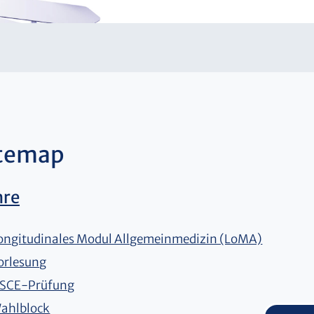
itemap
hre
ongitudinales Modul Allgemeinmedizin (LoMA)
orlesung
SCE-Prüfung
ahlblock