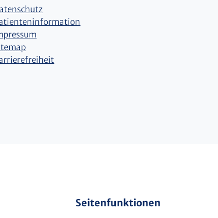
atenschutz
atienteninformation
mpressum
itemap
arrierefreiheit
Seitenfunktionen