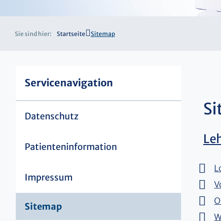
Sie sind hier:
Startseite
Sitemap
Servicenavigation
S
Datenschutz
Le
Patienteninformation
L
Impressum
V
O
Sitemap
W