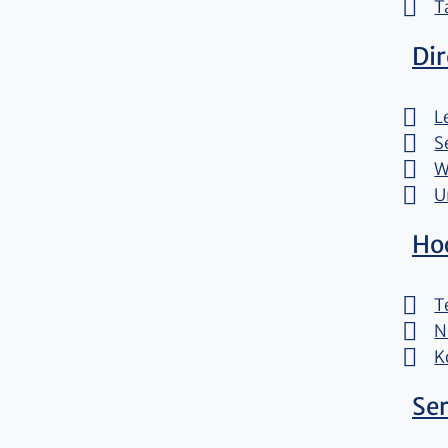
T
Di
L
S
W
U
Ho
T
N
K
Ser