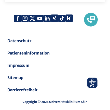
Xing
Kununu
Facebook
Instagram
X
YouTube
LinkedIn
Tiktok
(Twitter)
Datenschutz
Patienteninformation
Impressum
Sitemap
Barrierefreiheit
Copyright © 2026 Universitätsklinikum Köln