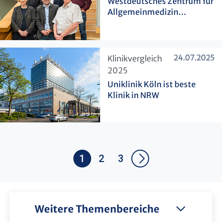
Westdeutsches Zentrum für
Allgemeinmedizin
gegründet
24.07.2025
​Klinikvergleich
2025
Uniklinik Köln ist beste
Klinik in NRW
1
2
3
Weitere Themenbereiche