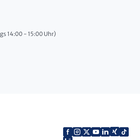
ags 14:00 - 15:00 Uhr)
Facebook
Instagram
X
YouTube
LinkedIn
Tik
Xing