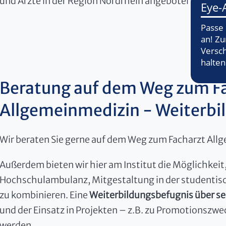
und Ärzte in der Region Nordrhein angeboten:
Kompet
Beratung auf dem Weg zum F
Allgemeinmedizin - Weiterb
Wir beraten Sie gerne auf dem Weg zum Facharzt All
Außerdem bieten wir hier am Institut die Möglichkeit,
Hochschulambulanz, Mitgestaltung in der studentisc
zu kombinieren. Eine
Weiterbildungsbefugnis über s
und der Einsatz in Projekten – z.B. zu Promotionszw
werden.