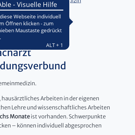
enzzentrum Allgemeinmedizin
acharzt
ildungsverbund
gemeinmedizin.
 hausärztliches Arbeiten in der eigenen
hen Lehre und wissenschaftliches Arbeiten
echs Monate
ist vorhanden. Schwerpunkte
ecken – können individuell abgesprochen