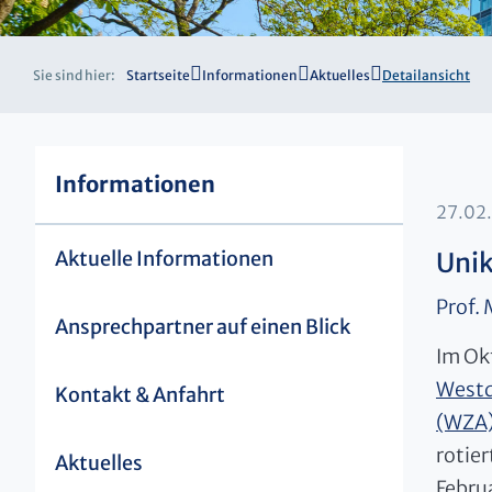
Sie sind hier:
Startseite
Informationen
Aktuelles
Detailansicht
Informationen
27.02
Aktuelle Informationen
Unik
Prof.
Ansprechpartner auf einen Blick
Im Ok
Westd
Kontakt & Anfahrt
(WZA
rotie
Aktuelles
Febru