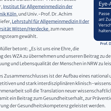
r,
Institut für Allgemeinmedizin der
nik Köln
, und Univ.-Prof. Dr. Achim
iefer,
Lehrstuhl für Allgemeinmedizin II der
rsität Witten/Herdecke
, zum neuen
ngsteam gewählt.
Prof. 
Müller betont: „Es ist uns eine Ehre, die
ng des WZA zu übernehmen und unseren Beitrag zu de
uung und Lebensqualität der Menschen in NRW zu leis
des Zusammenschlusses ist der Aufbau eines national 
titiven und stark interdisziplinären klinisch-wissen
menarbeit soll die Translation neuer wissenschaftlich
amit ein Beitrag zum Gesundheitserhalt, zur Prävent
rung der Gesundheitskompetenz geleistet werden.