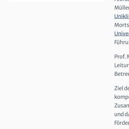
Mülle
Unikli
Morts
Unive
Führu
Prof. 
Leitu
Betre
Ziel 
kompe
Zusam
und d
Förde